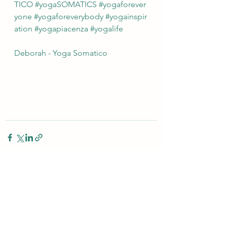
TICO
#yogaSOMATICS
#yogaforever
yone
#yogaforeverybody
#yogainspir
ation
#yogapiacenza
#yogalife
Deborah - Yoga Somatico 
Mostra tutti
Post recenti